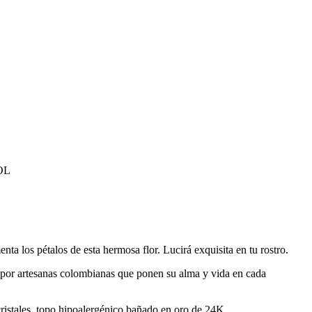
OL
enta los pétalos de esta hermosa flor. Lucirá exquisita en tu rostro.
por artesanas colombianas que ponen su alma y vida en cada
cristales, topo hipoalergénico bañado en oro de 24K.